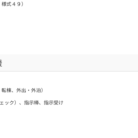
、様式４９）
援
、転棟、外出・外泊）
チェック）、指示棒、指示受け