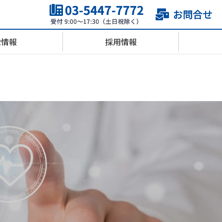
R情報
採用情報
医事会計システム
会社概要
業績・財務
職種紹介
放射線科情報システム
サステナビリティ
IRカレンダー
ソリューションシステム
電子公告