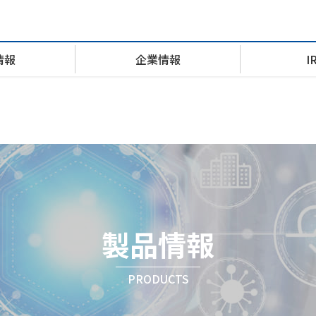
情報
企業情報
I
Web型オーダリングシステム
経営理念
経営ビジョン
キャリア採用
健診システム
沿革
株式情報
看護勤務管理システム
IRポリシー
IRお問い合わせ
製品情報
PRODUCTS