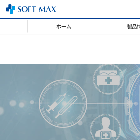
ホーム
製品
Web型電子カルテシステム
社長挨拶
IRニュース
新卒採用
リハビリ部門システム
拠点一覧
IR資料室
社員紹介
手術部門システム
内部統制システム構築の基本方針
IRよくあるご質問
免責事項